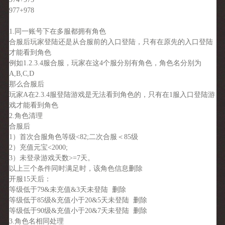
977+978
1.同一账号下在多服都拥有角色
合服后玩家登陆还是从合服前的入口登陆，只有在原先的入口登陆
才能看到角色
例如1.2.3.4服合服，玩家在这4个服分别有角色，角色名分别为
A,B,C,D
那么合服后
玩家A在2.3.4服登陆游戏是无法看到角色的，只有在1服入口登陆游
戏才能看到角色
2.角色清理
合服后
1）首次合服角色等级<82;二次合服＜85级
2）充值元宝<2000;
3）未登录游戏天数>=7天。
以上三个条件同时满足时，该角色信息删除
开服15天后：
等级低于79&未充值&3天未登陆 删除
等级低于85级&充值小于20&5天未登陆 删除
等级低于90级&充值小于20&7天未登陆 删除
3.角色名相同处理